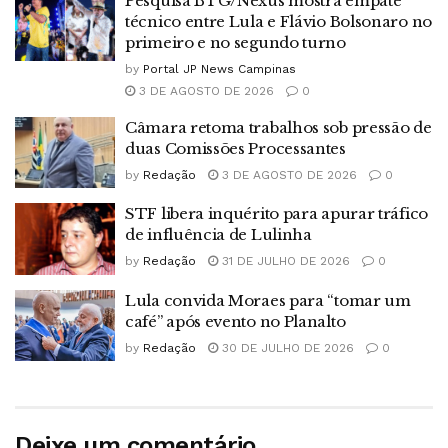
Pesquisa BTG/Nexus mostra empate
técnico entre Lula e Flávio Bolsonaro no
primeiro e no segundo turno
by
Portal JP News Campinas
3 DE AGOSTO DE 2026
0
Câmara retoma trabalhos sob pressão de
duas Comissões Processantes
by
Redação
3 DE AGOSTO DE 2026
0
STF libera inquérito para apurar tráfico
de influência de Lulinha
by
Redação
31 DE JULHO DE 2026
0
Lula convida Moraes para “tomar um
café” após evento no Planalto
by
Redação
30 DE JULHO DE 2026
0
Deixe um comentário