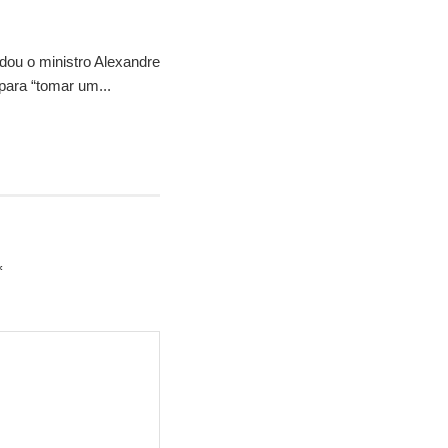
idou o ministro Alexandre
para “tomar um...
*