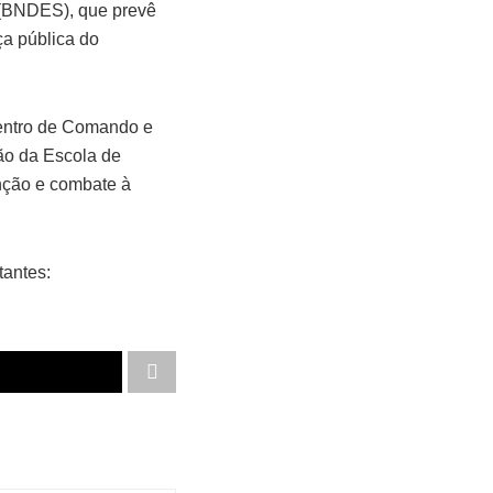
 (BNDES), que prevê
ça pública do
Centro de Comando e
ão da Escola de
nção e combate à
tantes: