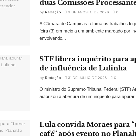
duas Comissões Processant
by
Redação
3 DE AGOSTO DE 2026
0
A Câmara de Campinas retoma os trabalhos legi
feira (3) em meio a um ambiente marcado por in
envolvendo...
STF libera inquérito para a
de influência de Lulinha
by
Redação
31 DE JULHO DE 2026
0
O ministro do Supremo Tribunal Federal (STF)
autorizou a abertura de um inquérito para apurar s
Lula convida Moraes para 
café” após evento no Planal