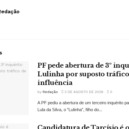
Redação
s
PF pede abertura de 3º inqu
Lulinha por suposto tráfico
influência
by
Redação
3 DE AGOSTO DE 2026
0
A PF pediu a abertura de um terceiro inquérito pa
Lula da Silva, o “Lulinha”, filho do...
Candidatura de Tarcísio é o