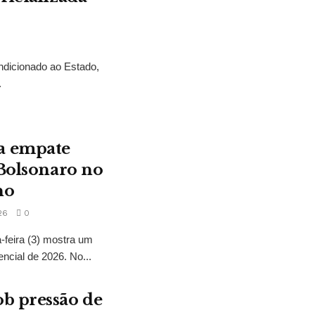
ndicionado ao Estado,
.
a empate
 Bolsonaro no
no
26
0
feira (3) mostra um
encial de 2026. No...
b pressão de