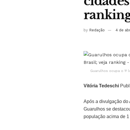
cidades
rankin
by
Redação
4 de ab
Guarulhos ocupa o 1º l
Vitória Tedeschi
Publ
Após a divulgação do 
Guarulhos se destacou
população acima de 1 