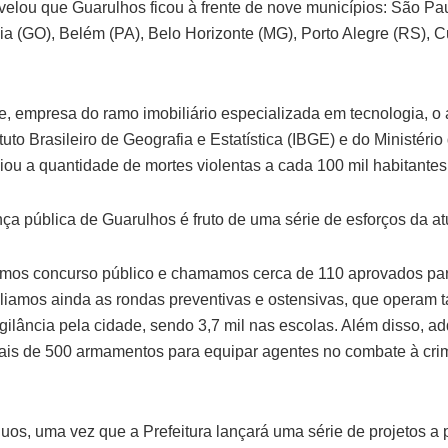
elou que Guarulhos ficou à frente de nove municípios: São Paul
a (GO), Belém (PA), Belo Horizonte (MG), Porto Alegre (RS), Cu
, empresa do ramo imobiliário especializada em tecnologia, o
tuto Brasileiro de Geografia e Estatística (IBGE) e do Ministéri
iou a quantidade de mortes violentas a cada 100 mil habitantes
ça pública de Guarulhos é fruto de uma série de esforços da at
imos concurso público e chamamos cerca de 110 aprovados par
liamos ainda as rondas preventivas e ostensivas, que operam
gilância pela cidade, sendo 3,7 mil nas escolas. Além disso, ad
mais de 500 armamentos para equipar agentes no combate à cri
os, uma vez que a Prefeitura lançará uma série de projetos a p