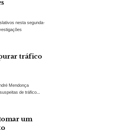
es
slativos nesta segunda-
vestigações
purar tráfico
 André Mendonça
uspeitas de tráfico...
“tomar um
to