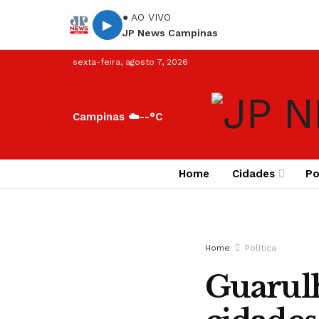
● AO VIVO
▶
JP News Campinas
sexta-feira, agosto 7, 2026
Campinas ☁️
--°C
Home
Cidades
Po
Home
Política
Guarulh