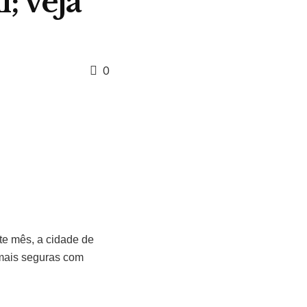
; veja
0
te mês, a cidade de
 mais seguras com