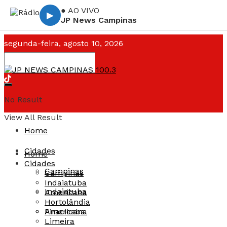
● AO VIVO
▶
JP News Campinas
segunda-feira, agosto 10, 2026
Campinas ☁️
--°C
No Result
View All Result
Home
Cidades
Home
Cidades
Campinas
Campinas
Indaiatuba
Indaiatuba
Americana
Hortolândia
Americana
Piracicaba
Limeira