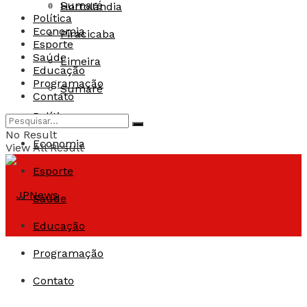
Sumaré
Hortolândia
Política
Economia
Piracicaba
Esporte
Saúde
Limeira
Educação
Programação
Sumaré
Contato
Política
No Result
Economia
View All Result
Esporte
Saúde
Educação
Programação
Contato