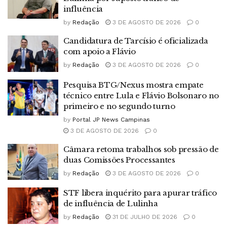
influência
by
Redação
3 DE AGOSTO DE 2026
0
Candidatura de Tarcísio é oficializada
com apoio a Flávio
by
Redação
3 DE AGOSTO DE 2026
0
Pesquisa BTG/Nexus mostra empate
técnico entre Lula e Flávio Bolsonaro no
primeiro e no segundo turno
by
Portal JP News Campinas
3 DE AGOSTO DE 2026
0
Câmara retoma trabalhos sob pressão de
duas Comissões Processantes
by
Redação
3 DE AGOSTO DE 2026
0
STF libera inquérito para apurar tráfico
de influência de Lulinha
by
Redação
31 DE JULHO DE 2026
0