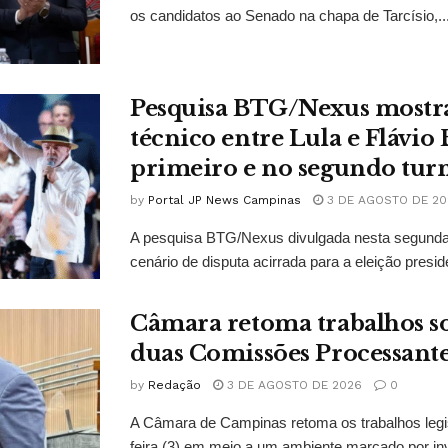
os candidatos ao Senado na chapa de Tarcísio,..
Pesquisa BTG/Nexus mostr
técnico entre Lula e Flávio
primeiro e no segundo tur
by
Portal JP News Campinas
3 DE AGOSTO DE 20
A pesquisa BTG/Nexus divulgada nesta segunda-
cenário de disputa acirrada para a eleição presid
Câmara retoma trabalhos so
duas Comissões Processant
by
Redação
3 DE AGOSTO DE 2026
0
A Câmara de Campinas retoma os trabalhos legi
feira (3) em meio a um ambiente marcado por in