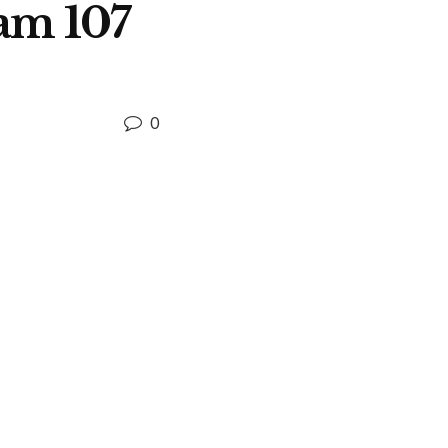
tam 107
0