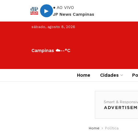
● AO VIVO
▶
JP News Campinas
sábado, agosto 8, 2026
Campinas ☁️
--°C
Home
Cidades
Po
Home
Política