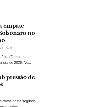
.
a empate
 Bolsonaro no
no
26
0
feira (3) mostra um
encial de 2026. No...
b pressão de
es
slativos nesta segunda-
vestigações