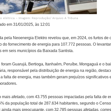
ão elétrica – Imagem: Reprodução/ Arquivo A Tribuna
ado em 31/01/2025, às 12:01
a pela Neoenergia Elektro revelou que, em 2024, os furtos de c
o do fornecimento de energia para 107.772 pessoas. O levant
s em seis municípios da Baixada Santista.
 foram Guarujá, Bertioga, Itanhaém, Peruíbe, Mongaguá e o bai
ria, responsável pela distribuição de energia na região, desta
 falta de energia, mas também geram prejuízos significativos
moradores.
o mais afetado, com 43.755 pessoas impactadas pela falta de e
5% da população total de 287.634 habitantes, segundo o Cens
foi ainda mais preocupante, com 32.785 pessoas afetadas, corr