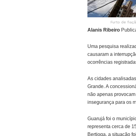
Furto de fiaç
Alanis Ribeiro
Public
Uma pesquisa realizad
causaram a interrupçã
ocorrências registrada
As cidades analisadas
Grande. A concessioná
não apenas provocam a
insegurança para os 
Guarujá foi o municípi
representa cerca de 1
Bertioga, a situação 