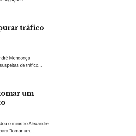
purar tráfico
 André Mendonça
uspeitas de tráfico...
“tomar um
to
idou o ministro Alexandre
para “tomar um...