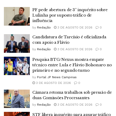
PF pede abertura de 3º inquérito sobre
Lulinha por suposto tráfico de
influência
by
Redação
3 DE AGOSTO DE 2026
0
Candidatura de Tarcísio é oficializada
com apoio a Flávio
by
Redação
3 DE AGOSTO DE 2026
0
Pesquisa BTG/Nexus mostra empate
técnico entre Lula e Flávio Bolsonaro no
primeiro e no segundo turno
by
Portal JP News Campinas
3 DE AGOSTO DE 2026
0
Câmara retoma trabalhos sob pressão de
duas Comissões Processantes
by
Redação
3 DE AGOSTO DE 2026
0
STF libera inquérito para apurar tráfico