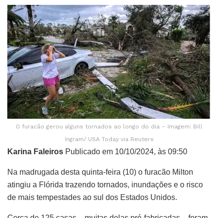
O furacão gerou alguns tornados ao longo do dia – Imagem: Bill
Ingram/ USA Today via Reuters
Karina Faleiros
Publicado em 10/10/2024, às 09:50
Na madrugada desta quinta-feira (10) o furacão Milton
atingiu a Flórida trazendo tornados, inundações e o risco
de mais tempestades ao sul dos Estados Unidos.
Cerca de 125 casas – muitas delas pré-fabricadas – foram