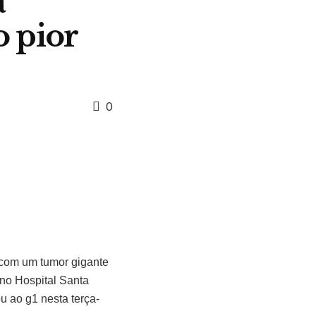
a
o pior
0
 com um tumor gigante
 no Hospital Santa
u ao g1 nesta terça-