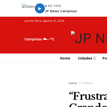
● AO VIVO
▶
JP News Campinas
quinta-feira, agosto 6, 2026
Campinas ☁️
--°C
Home
Cidades
Po
Home
Política
“Frustr