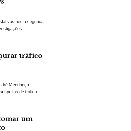
es
slativos nesta segunda-
vestigações
purar tráfico
 André Mendonça
uspeitas de tráfico...
“tomar um
to