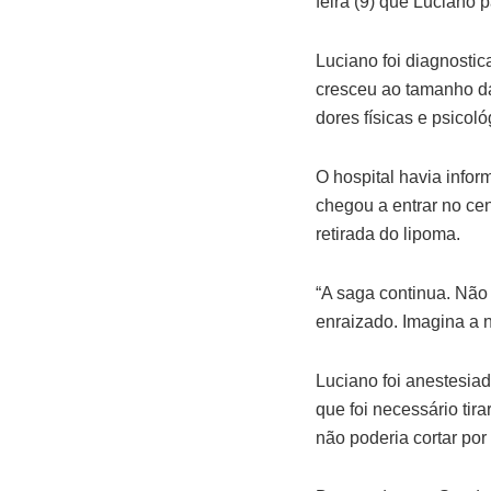
feira (9) que Luciano
Luciano foi diagnosti
cresceu ao tamanho da
dores físicas e psicol
O hospital havia infor
chegou a entrar no cen
retirada do lipoma.
“A saga continua. Não 
enraizado. Imagina a 
Luciano foi anestesiad
que foi necessário tir
não poderia cortar por