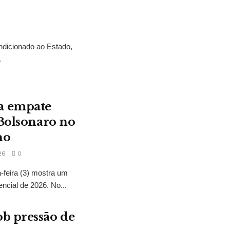
ndicionado ao Estado,
.
a empate
 Bolsonaro no
no
26
0
feira (3) mostra um
encial de 2026. No...
b pressão de