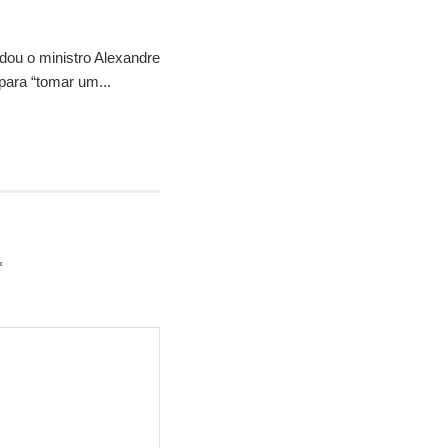
idou o ministro Alexandre
para “tomar um...
*