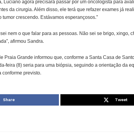
 Luciano agora precisará passar por um oncologista para avali
tes da cirurgia. Além disso, ele terá que refazer exames já real
o tumor crescendo. Estávamos esperançosos.”
ei nem o que falar para as pessoas. Não sei se brigo, xingo, c
ada”, afirmou Sandra.
 de Praia Grande informou que, conforme a Santa Casa de Sant
-feira (8) seria para uma biópsia, seguindo a orientação da e
da conforme previsto.
Share
Tweet