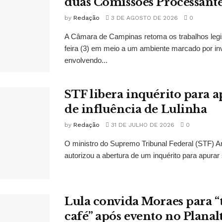
duas Comissões Processant
by
Redação
3 DE AGOSTO DE 2026
0
A Câmara de Campinas retoma os trabalhos legi
feira (3) em meio a um ambiente marcado por in
envolvendo...
STF libera inquérito para a
de influência de Lulinha
by
Redação
31 DE JULHO DE 2026
0
O ministro do Supremo Tribunal Federal (STF)
autorizou a abertura de um inquérito para apurar s
Lula convida Moraes para 
café” após evento no Planal