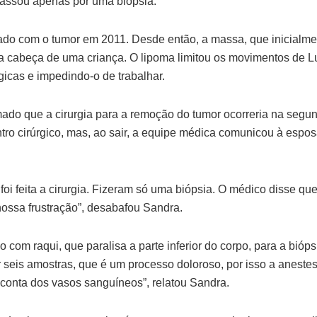
 passou apenas por uma biópsia.
cado com o tumor em 2011. Desde então, a massa, que inicialme
 cabeça de uma criança. O lipoma limitou os movimentos de 
ógicas e impedindo-o de trabalhar.
mado que a cirurgia para a remoção do tumor ocorreria na segund
tro cirúrgico, mas, ao sair, a equipe médica comunicou à espos
foi feita a cirurgia. Fizeram só uma biópsia. O médico disse qu
nossa frustração”, desabafou Sandra.
o com raqui, que paralisa a parte inferior do corpo, para a bióp
ar seis amostras, que é um processo doloroso, por isso a anestes
 conta dos vasos sanguíneos”, relatou Sandra.