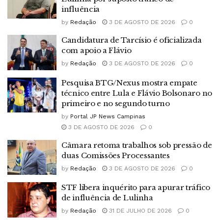
influência
by
Redação
3 DE AGOSTO DE 2026
0
Candidatura de Tarcísio é oficializada
com apoio a Flávio
by
Redação
3 DE AGOSTO DE 2026
0
Pesquisa BTG/Nexus mostra empate
técnico entre Lula e Flávio Bolsonaro no
primeiro e no segundo turno
by
Portal JP News Campinas
3 DE AGOSTO DE 2026
0
Câmara retoma trabalhos sob pressão de
duas Comissões Processantes
by
Redação
3 DE AGOSTO DE 2026
0
STF libera inquérito para apurar tráfico
de influência de Lulinha
by
Redação
31 DE JULHO DE 2026
0