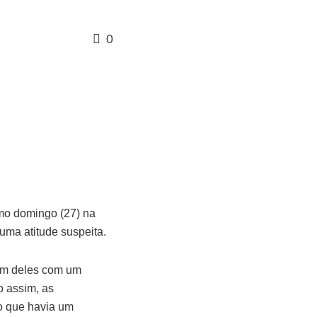
0
imo domingo (27) na
uma atitude suspeita.
 um deles com um
o assim, as
do que havia um