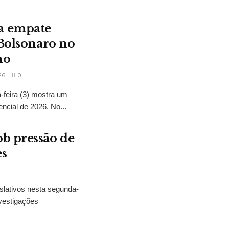
a empate
 Bolsonaro no
no
26
0
feira (3) mostra um
encial de 2026. No...
b pressão de
es
slativos nesta segunda-
vestigações