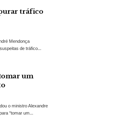
purar tráfico
 André Mendonça
uspeitas de tráfico...
“tomar um
to
idou o ministro Alexandre
para “tomar um...