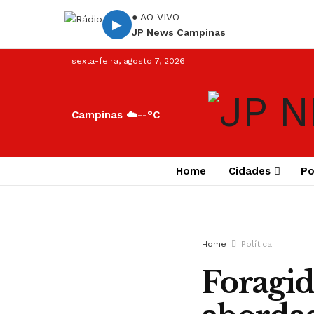
● AO VIVO
▶
JP News Campinas
sexta-feira, agosto 7, 2026
Campinas ☁️
--°C
Home
Cidades
Po
Home
Política
Foragid