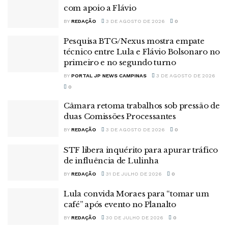
com apoio a Flávio
BY
REDAÇÃO
3 DE AGOSTO DE 2026
0
Pesquisa BTG/Nexus mostra empate
técnico entre Lula e Flávio Bolsonaro no
primeiro e no segundo turno
BY
PORTAL JP NEWS CAMPINAS
3 DE AGOSTO DE 2026
0
Câmara retoma trabalhos sob pressão de
duas Comissões Processantes
BY
REDAÇÃO
3 DE AGOSTO DE 2026
0
STF libera inquérito para apurar tráfico
de influência de Lulinha
BY
REDAÇÃO
31 DE JULHO DE 2026
0
Lula convida Moraes para “tomar um
café” após evento no Planalto
BY
REDAÇÃO
30 DE JULHO DE 2026
0