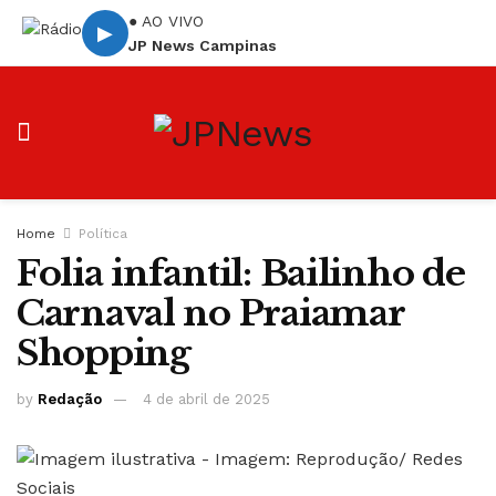
● AO VIVO
▶
JP News Campinas
Home
Política
Folia infantil: Bailinho de
Carnaval no Praiamar
Shopping
by
Redação
4 de abril de 2025