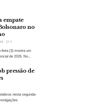
a empate
 Bolsonaro no
no
26
0
feira (3) mostra um
encial de 2026. No...
b pressão de
es
slativos nesta segunda-
vestigações