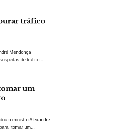
purar tráfico
 André Mendonça
uspeitas de tráfico...
“tomar um
to
idou o ministro Alexandre
para “tomar um...