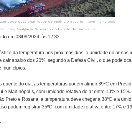
 que pode ocasionar focos de incêndio ativo em nove municípios
rodução/Divulgação/Governo do Estado de São Paulo
ado em 03/09/2024, às 12:33
stico da temperatura nos próximos dias, a umidade do ar nas r
e cair abaixo dos 20%, segundo a Defesa Civil, o que pode oca
e municípios.
s quente do dia, as temperaturas podem atingir 39ºC em Presid
gui e Martinópolis, com umidade relativa do ar entre 13% e 15%
irão Preto e Rosana, a temperatura deve chegar a 38ºC e a umi
íso podem registrar 35ºC, com umidade relativa entre 17% e 1
e