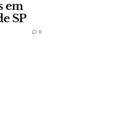
os em
de SP
0