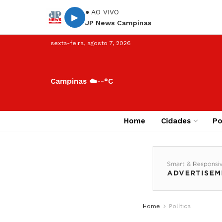
● AO VIVO
▶
JP News Campinas
sexta-feira, agosto 7, 2026
Campinas ☁️
--°C
Home
Cidades
Po
Home
Política