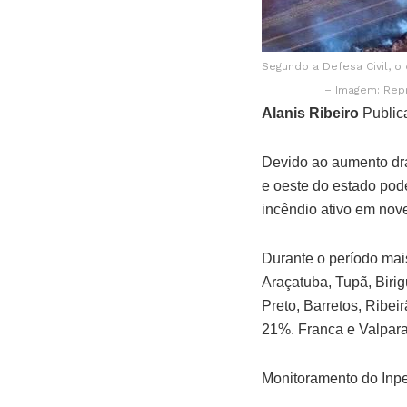
Segundo a Defesa Civil, o
– Imagem: Rep
Alanis Ribeiro
Public
Devido ao aumento drá
e oeste do estado pod
incêndio ativo em nov
Durante o período mai
Araçatuba, Tupã, Biri
Preto, Barretos, Ribe
21%. Franca e Valpara
Monitoramento do Inp