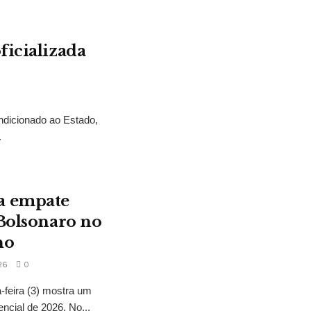
ficializada
ndicionado ao Estado,
.
a empate
 Bolsonaro no
no
26
0
feira (3) mostra um
encial de 2026. No...