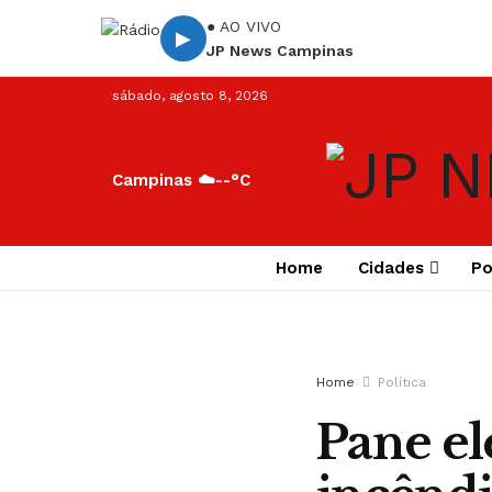
● AO VIVO
▶
JP News Campinas
sábado, agosto 8, 2026
Campinas ☁️
--°C
Home
Cidades
Po
Home
Política
Pane el