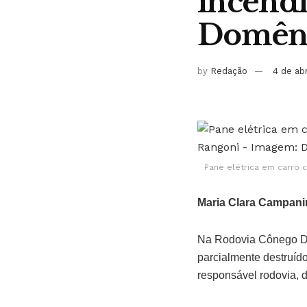
incênd
Domêni
by
Redação
4 de ab
Pane elétrica em carro 
Maria Clara Campani
Na Rodovia Cônego Dom
parcialmente destruído
responsável rodovia, d