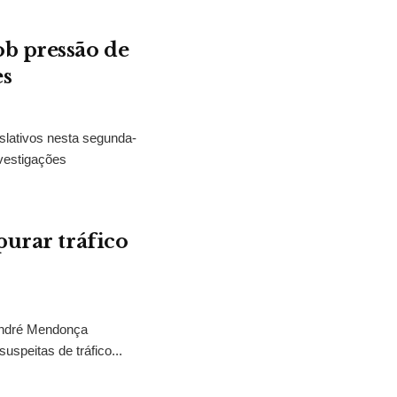
b pressão de
es
slativos nesta segunda-
vestigações
purar tráfico
 André Mendonça
uspeitas de tráfico...