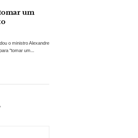
“tomar um
to
idou o ministro Alexandre
para “tomar um...
*