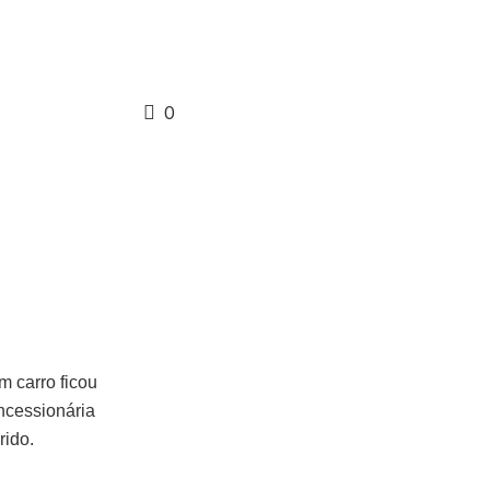
0
m carro ficou
oncessionária
rido.