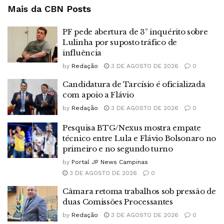
Mais da CBN
Posts
PF pede abertura de 3º inquérito sobre
Lulinha por suposto tráfico de
influência
by
Redação
3 DE AGOSTO DE 2026
0
Candidatura de Tarcísio é oficializada
com apoio a Flávio
by
Redação
3 DE AGOSTO DE 2026
0
Pesquisa BTG/Nexus mostra empate
técnico entre Lula e Flávio Bolsonaro no
primeiro e no segundo turno
by
Portal JP News Campinas
3 DE AGOSTO DE 2026
0
Câmara retoma trabalhos sob pressão de
duas Comissões Processantes
by
Redação
3 DE AGOSTO DE 2026
0