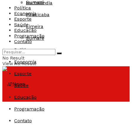
Sumaré
Hortolândia
Política
Economia
Piracicaba
Esporte
Saúde
Limeira
Educação
Programação
Sumaré
Contato
Política
No Result
Economia
View All Result
Esporte
Saúde
Educação
Programação
Contato