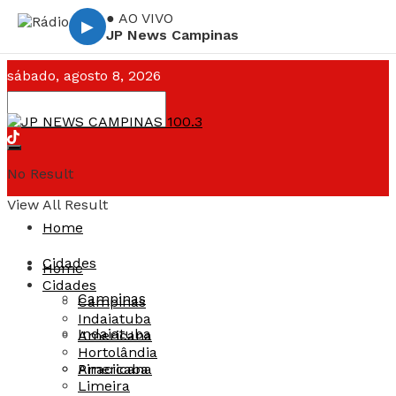
● AO VIVO
▶
JP News Campinas
sábado, agosto 8, 2026
Campinas ☁️
--°C
No Result
View All Result
Home
Cidades
Home
Cidades
Campinas
Campinas
Indaiatuba
Indaiatuba
Americana
Hortolândia
Americana
Piracicaba
Limeira