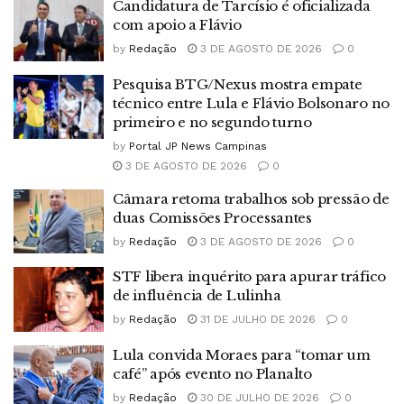
Candidatura de Tarcísio é oficializada
com apoio a Flávio
by
Redação
3 DE AGOSTO DE 2026
0
Pesquisa BTG/Nexus mostra empate
técnico entre Lula e Flávio Bolsonaro no
primeiro e no segundo turno
by
Portal JP News Campinas
3 DE AGOSTO DE 2026
0
Câmara retoma trabalhos sob pressão de
duas Comissões Processantes
by
Redação
3 DE AGOSTO DE 2026
0
STF libera inquérito para apurar tráfico
de influência de Lulinha
by
Redação
31 DE JULHO DE 2026
0
Lula convida Moraes para “tomar um
café” após evento no Planalto
by
Redação
30 DE JULHO DE 2026
0