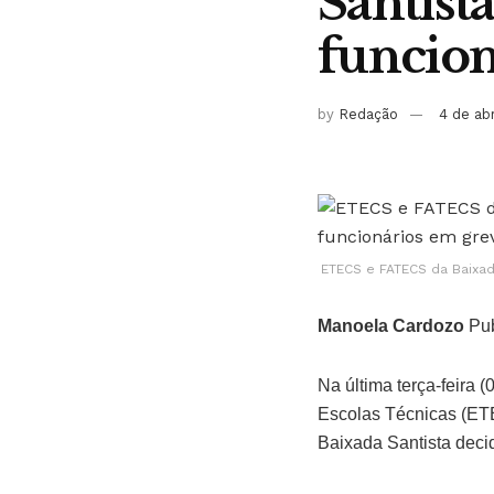
Santista
funcion
by
Redação
4 de ab
ETECS e FATECS da Baixad
Manoela Cardozo
Pub
Na última terça-feira 
Escolas Técnicas (ET
Baixada Santista deci