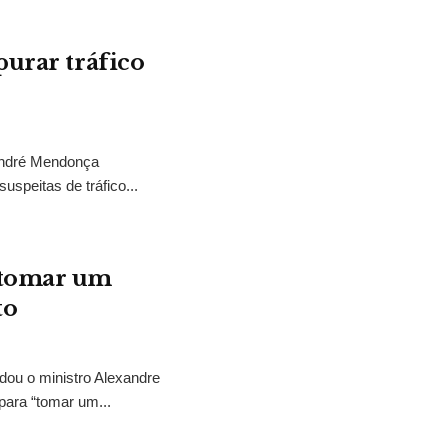
purar tráfico
 André Mendonça
uspeitas de tráfico...
“tomar um
to
idou o ministro Alexandre
para “tomar um...