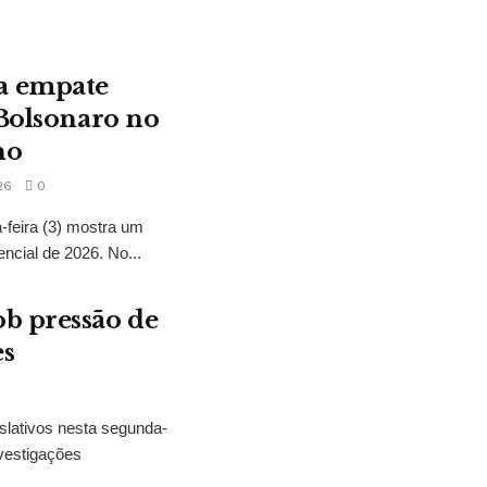
a empate
 Bolsonaro no
no
26
0
feira (3) mostra um
encial de 2026. No...
b pressão de
es
slativos nesta segunda-
vestigações