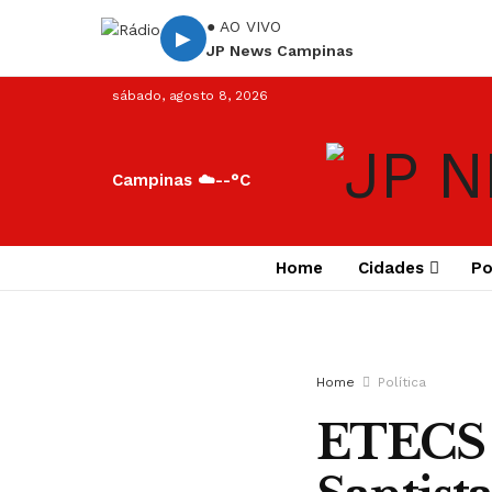
● AO VIVO
▶
JP News Campinas
sábado, agosto 8, 2026
Campinas ☁️
--°C
Home
Cidades
Po
Home
Política
ETECS 