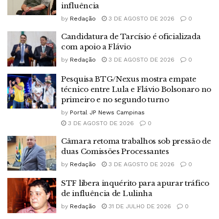
influência
by
Redação
3 DE AGOSTO DE 2026
0
Candidatura de Tarcísio é oficializada
com apoio a Flávio
by
Redação
3 DE AGOSTO DE 2026
0
Pesquisa BTG/Nexus mostra empate
técnico entre Lula e Flávio Bolsonaro no
primeiro e no segundo turno
by
Portal JP News Campinas
3 DE AGOSTO DE 2026
0
Câmara retoma trabalhos sob pressão de
duas Comissões Processantes
by
Redação
3 DE AGOSTO DE 2026
0
STF libera inquérito para apurar tráfico
de influência de Lulinha
by
Redação
31 DE JULHO DE 2026
0