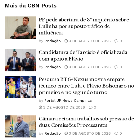
Mais da CBN
Posts
PF pede abertura de 3º inquérito sobre
Lulinha por suposto tráfico de
influência
by
Redação
3 DE AGOSTO DE 2026
0
Candidatura de Tarcísio é oficializada
com apoio a Flávio
by
Redação
3 DE AGOSTO DE 2026
0
Pesquisa BTG/Nexus mostra empate
técnico entre Lula e Flávio Bolsonaro no
primeiro e no segundo turno
by
Portal JP News Campinas
3 DE AGOSTO DE 2026
0
Câmara retoma trabalhos sob pressão de
duas Comissões Processantes
by
Redação
3 DE AGOSTO DE 2026
0