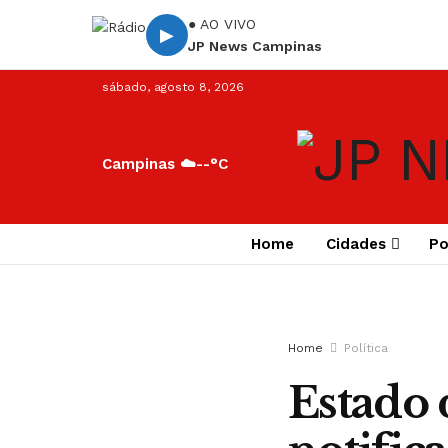
● AO VIVO
▶
JP News Campinas
sábado, agosto 8, 2026
Campinas ☁️
--°C
Home
Cidades
Po
Home
Política
Estado 