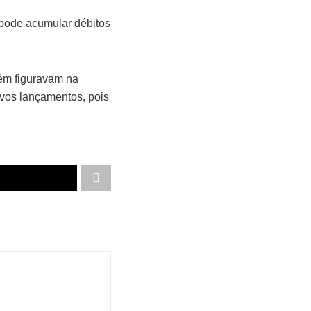
o pode acumular débitos
bém figuravam na
ovos lançamentos, pois