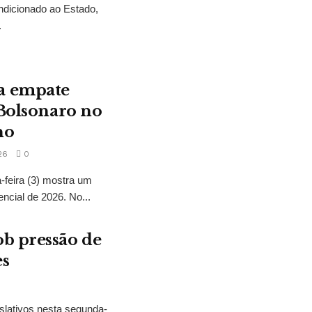
ndicionado ao Estado,
.
a empate
 Bolsonaro no
no
26
0
feira (3) mostra um
encial de 2026. No...
b pressão de
es
slativos nesta segunda-