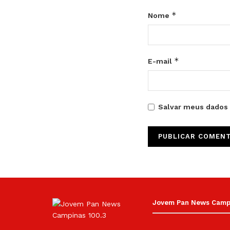
*
Nome
*
E-mail
Salvar meus dados 
Jovem Pan News Campin