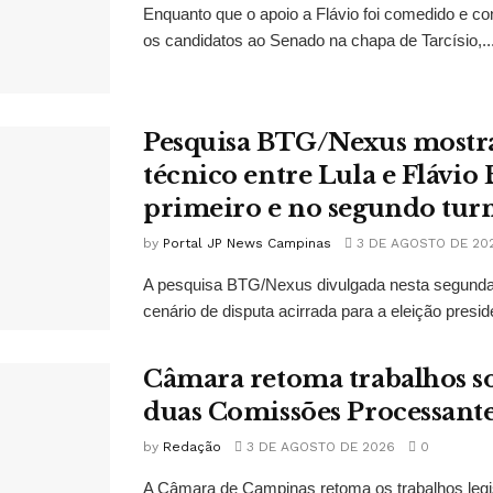
Enquanto que o apoio a Flávio foi comedido e co
os candidatos ao Senado na chapa de Tarcísio,..
Pesquisa BTG/Nexus mostr
técnico entre Lula e Flávio
primeiro e no segundo tur
by
Portal JP News Campinas
3 DE AGOSTO DE 20
A pesquisa BTG/Nexus divulgada nesta segunda-
cenário de disputa acirrada para a eleição presid
Câmara retoma trabalhos so
duas Comissões Processant
by
Redação
3 DE AGOSTO DE 2026
0
A Câmara de Campinas retoma os trabalhos legi