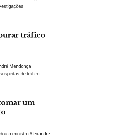
vestigações
purar tráfico
 André Mendonça
uspeitas de tráfico...
“tomar um
to
idou o ministro Alexandre