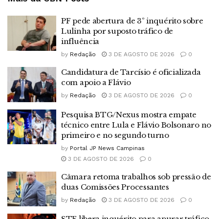
PF pede abertura de 3º inquérito sobre
Lulinha por suposto tráfico de
influência
by
Redação
3 DE AGOSTO DE 2026
0
Candidatura de Tarcísio é oficializada
com apoio a Flávio
by
Redação
3 DE AGOSTO DE 2026
0
Pesquisa BTG/Nexus mostra empate
técnico entre Lula e Flávio Bolsonaro no
primeiro e no segundo turno
by
Portal JP News Campinas
3 DE AGOSTO DE 2026
0
Câmara retoma trabalhos sob pressão de
duas Comissões Processantes
by
Redação
3 DE AGOSTO DE 2026
0
STF libera inquérito para apurar tráfico