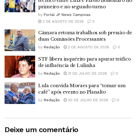
técnico entre Lula e Flávio Bolsonaro no
primeiro e no segundo turno
by
Portal JP News Campinas
3 DE AGOSTO DE 2026
0
Câmara retoma trabalhos sob pressão de
duas Comissões Processantes
by
Redação
3 DE AGOSTO DE 2026
0
STF libera inquérito para apurar tráfico
de influência de Lulinha
by
Redação
31 DE JULHO DE 2026
0
Lula convida Moraes para “tomar um
café” após evento no Planalto
by
Redação
30 DE JULHO DE 2026
0
Deixe um comentário