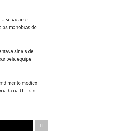
da situação e
nte as manobras de
entava sinais de
das pela equipe
tendimento médico
ernada na UTI em