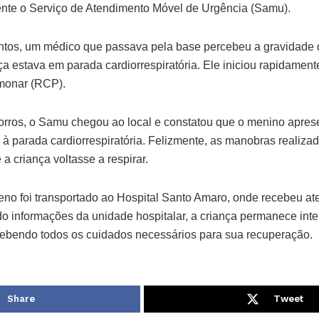
nte o Serviço de Atendimento Móvel de Urgência (Samu).
tos, um médico que passava pela base percebeu a gravidade 
nça estava em parada cardiorrespiratória. Ele iniciou rapidame
lmonar (RCP).
orros, o Samu chegou ao local e constatou que o menino apres
 à parada cardiorrespiratória. Felizmente, as manobras realiza
a criança voltasse a respirar.
no foi transportado ao Hospital Santo Amaro, onde recebeu a
o informações da unidade hospitalar, a criança permanece int
cebendo todos os cuidados necessários para sua recuperação.
Share
Tweet