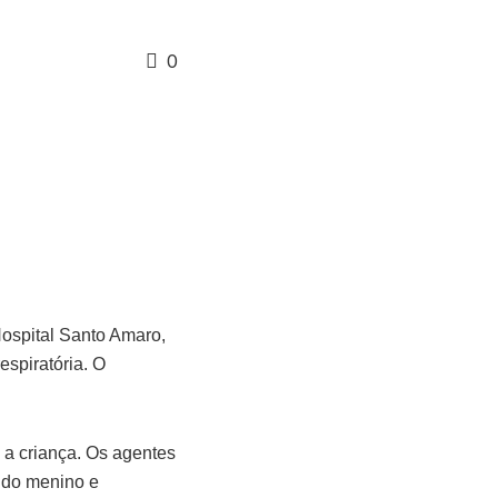
0
Hospital Santo Amaro,
spiratória. O
 a criança. Os agentes
s do menino e