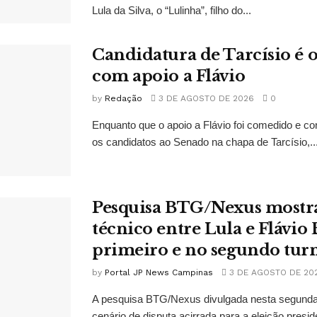
Lula da Silva, o “Lulinha”, filho do...
Candidatura de Tarcísio é o
com apoio a Flávio
by
Redação
3 DE AGOSTO DE 2026
0
Enquanto que o apoio a Flávio foi comedido e co
os candidatos ao Senado na chapa de Tarcísio,..
Pesquisa BTG/Nexus mostr
técnico entre Lula e Flávio
primeiro e no segundo tur
by
Portal JP News Campinas
3 DE AGOSTO DE 20
A pesquisa BTG/Nexus divulgada nesta segunda-
cenário de disputa acirrada para a eleição presid