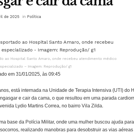
sgar e cair da cama
ril de 2025
in
Política
do ao Hospital Santo Amaro, onde recebeu atendimento médico
specializado – Imagem: Reprodução/ g1
ado em 31/01/2025, às 09:45
anos, está internada na Unidade de Terapia Intensiva (UTI) do 
ngasgar e cair da cama, o que resultou em uma parada cardiorre
venida Lydio Martins Correa, no bairro Vila Zilda.
uma base da Polícia Militar, onde uma mulher buscou ajuda para
 socorros, realizando manobras para desobstruir as vias aérea