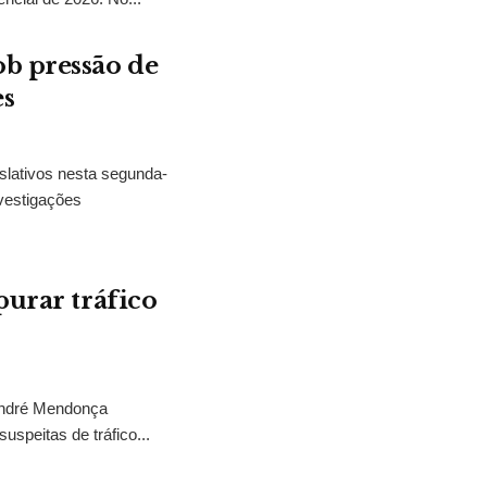
b pressão de
es
slativos nesta segunda-
vestigações
purar tráfico
 André Mendonça
uspeitas de tráfico...