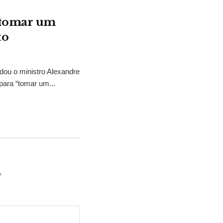
“tomar um
to
idou o ministro Alexandre
para “tomar um...
*