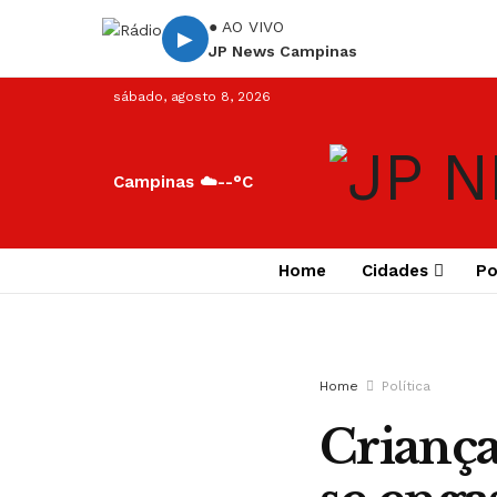
● AO VIVO
▶
JP News Campinas
sábado, agosto 8, 2026
Campinas ☁️
--°C
Home
Cidades
Po
Home
Política
Criança