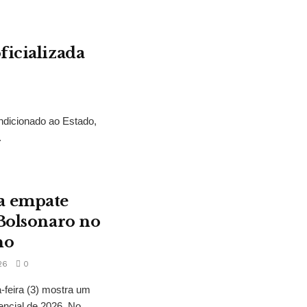
ficializada
ndicionado ao Estado,
.
a empate
 Bolsonaro no
no
26
0
feira (3) mostra um
encial de 2026. No...