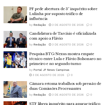
PF pede abertura de 3º inquérito sobre
Lulinha por suposto tráfico de
influência
by
Redação
3 DE AGOSTO DE 2026
0
Candidatura de Tarcísio é oficializada
com apoio a Flávio
by
Redação
3 DE AGOSTO DE 2026
0
Pesquisa BTG/Nexus mostra empate
técnico entre Lula e Flávio Bolsonaro no
primeiro e no segundo turno
by
Portal JP News Campinas
3 DE AGOSTO DE 2026
0
Câmara retoma trabalhos sob pressão de
duas Comissões Processantes
by
Redação
3 DE AGOSTO DE 2026
0
STF libera inquérito para apurar tráfico