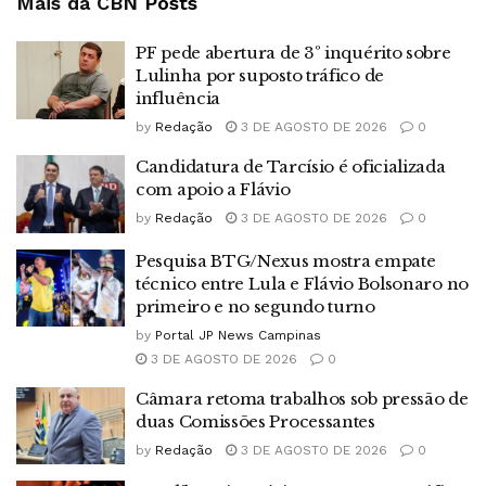
Mais da CBN
Posts
PF pede abertura de 3º inquérito sobre
Lulinha por suposto tráfico de
influência
by
Redação
3 DE AGOSTO DE 2026
0
Candidatura de Tarcísio é oficializada
com apoio a Flávio
by
Redação
3 DE AGOSTO DE 2026
0
Pesquisa BTG/Nexus mostra empate
técnico entre Lula e Flávio Bolsonaro no
primeiro e no segundo turno
by
Portal JP News Campinas
3 DE AGOSTO DE 2026
0
Câmara retoma trabalhos sob pressão de
duas Comissões Processantes
by
Redação
3 DE AGOSTO DE 2026
0