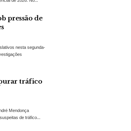
encial de 2026. No...
b pressão de
es
slativos nesta segunda-
vestigações
purar tráfico
 André Mendonça
uspeitas de tráfico...