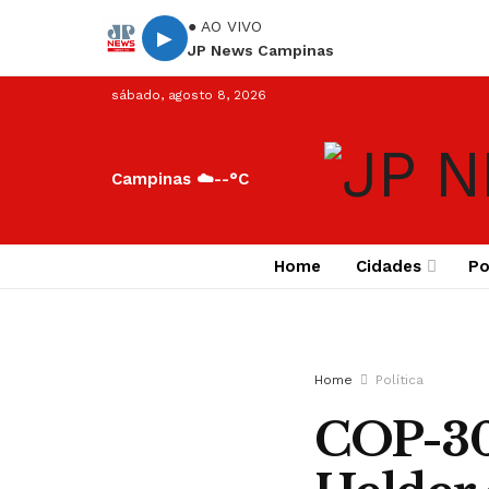
● AO VIVO
▶
JP News Campinas
sábado, agosto 8, 2026
Campinas ☁️
--°C
Home
Cidades
Po
Home
Política
COP-30