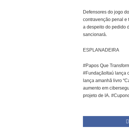
Defensores do jogo do
contravenção penal e 
a despeito do pedido d
sancionará.
ESPLANADEIRA
#Papos Que Transform
#FundaçãoItaú lança c
lança amanhã livro “C
aumento em cibersegur
projeto de IA. #Cupon