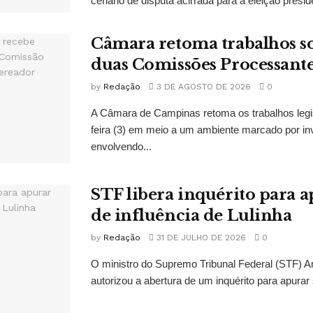
cenário de disputa acirrada para a eleição presid
Câmara retoma trabalhos so
duas Comissões Processant
by
Redação
3 DE AGOSTO DE 2026
0
A Câmara de Campinas retoma os trabalhos legi
feira (3) em meio a um ambiente marcado por in
envolvendo...
STF libera inquérito para a
de influência de Lulinha
by
Redação
31 DE JULHO DE 2026
0
O ministro do Supremo Tribunal Federal (STF)
autorizou a abertura de um inquérito para apurar s