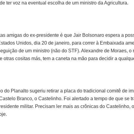
e ter voz na eventual escolha de um ministro da Agricultura.
tas amigas do ex-presidente é que Jair Bolsonaro espera a po
stados Unidos, dia 20 de janeiro, para correr à Embaixada amer
seguição de um ministro (não do STF). Alexandre de Moraes, o r
e otras cositas más, tem a caneta na mão para decidir a qualqu
 do Planalto sugeriu retirar a placa do tradicional comitê de i
stelo Branco, o Castelinho. Foi alertado a tempo de que se tr
residente militar. Precisam ler mais as crônicas do Castelinho, o
oje.