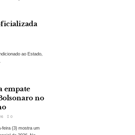
ficializada
ndicionado ao Estado,
.
a empate
 Bolsonaro no
no
26
0
feira (3) mostra um