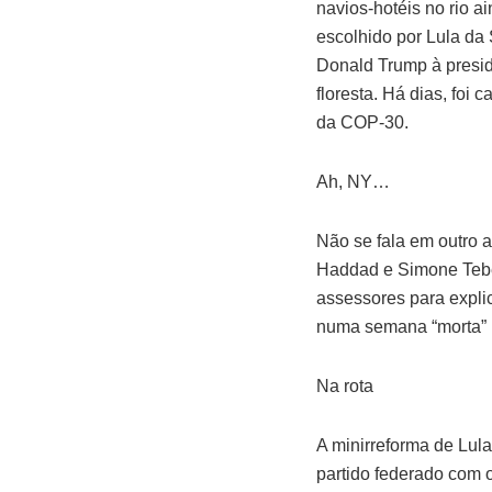
navios-hotéis no rio 
escolhido por Lula da 
Donald Trump à presid
floresta. Há dias, foi
da COP-30.
Ah, NY…
Não se fala em outro 
Haddad e Simone Tebet
assessores para explic
numa semana “morta” p
Na rota
A minirreforma de Lul
partido federado com o