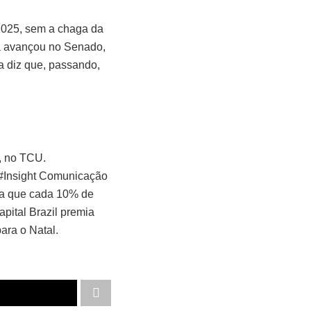
 2025, sem a chaga da
já avançou no Senado,
va diz que, passando,
, no TCU.
” #Insight Comunicação
nta que cada 10% de
pital Brazil premia
ara o Natal.