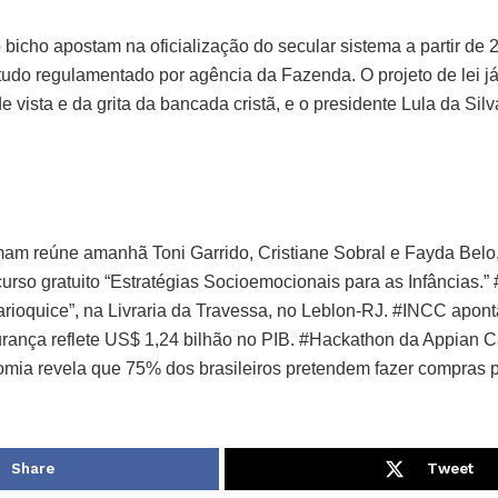
 bicho apostam na oficialização do secular sistema a partir de
tudo regulamentado por agência da Fazenda. O projeto de lei 
e vista e da grita da bancada cristã, e o presidente Lula da Sil
am reúne amanhã Toni Garrido, Cristiane Sobral e Fayda Belo
urso gratuito “Estratégias Socioemocionais para as Infâncias.
arioquice”, na Livraria da Travessa, no Leblon-RJ. #INCC apo
ança reflete US$ 1,24 bilhão no PIB. #Hackathon da Appian Ca
omia revela que 75% dos brasileiros pretendem fazer compras p
Share
Tweet