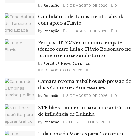
by
Redação
3 DE AGOSTO DE 2026
0
Candidatura de Tarcísio é oficializada
com apoio a Flávio
by
Redação
3 DE AGOSTO DE 2026
0
Pesquisa BTG/Nexus mostra empate
técnico entre Lula e Flávio Bolsonaro no
primeiro e no segundo turno
by
Portal JP News Campinas
3 DE AGOSTO DE 2026
0
Câmara retoma trabalhos sob pressão de
duas Comissões Processantes
by
Redação
3 DE AGOSTO DE 2026
0
STF libera inquérito para apurar tráfico
de influência de Lulinha
by
Redação
31 DE JULHO DE 2026
0
Lula convida Moraes para “tomar um