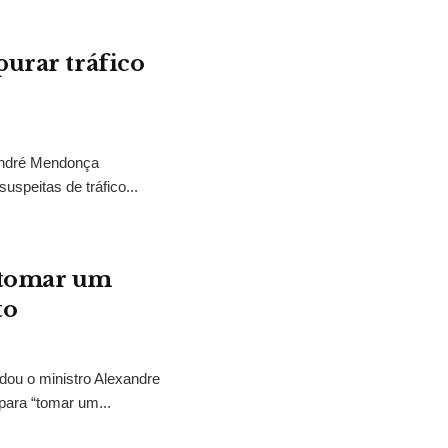
purar tráfico
 André Mendonça
uspeitas de tráfico...
“tomar um
to
idou o ministro Alexandre
para “tomar um...