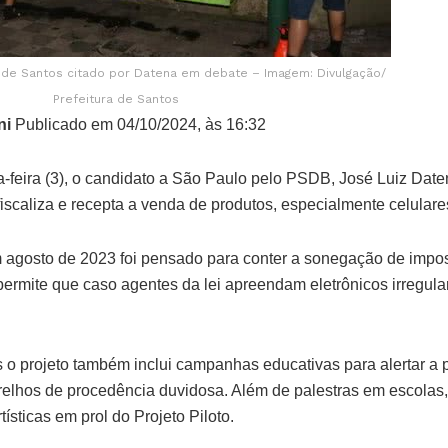
 de Santos citado por Datena em debate – Imagem: Divulgação/
Prefeitura de Santos
ni
Publicado em 04/10/2024, às 16:32
-feira (3), o candidato a São Paulo pelo PSDB, José Luiz Daten
fiscaliza e recepta a venda de produtos, especialmente celulares
 agosto de 2023 foi pensado para conter a sonegação de impos
o permite que caso agentes da lei apreendam eletrônicos irregul
s o projeto também inclui campanhas educativas para alertar a
relhos de procedência duvidosa. Além de palestras em escolas,
ísticas em prol do Projeto Piloto.