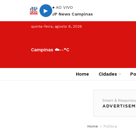
● AO VIVO
▶
JP News Campinas
quinta-feira, agosto 6, 2026
Campinas ☁️
--°C
Home
Cidades
Po
Home
Política