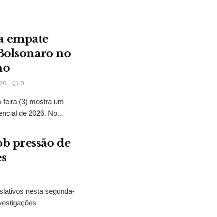
a empate
 Bolsonaro no
no
26
0
feira (3) mostra um
encial de 2026. No...
b pressão de
es
slativos nesta segunda-
vestigações