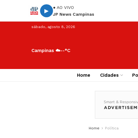
● AO VIVO
▶
JP News Campinas
sábado, agosto 8, 2026
Campinas ☁️
--°C
Home
Cidades
Po
Home
Política