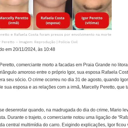
Peretto e Rafaela Costa foram presos por envolvimento na morte
r Peretto – Imagem: Reprodução | Polícia Civil
do em 20/11/2024, às 10:48
Peretto, comerciante morto a facadas em Praia Grande no litora
riângulo amoroso entre o próprio Igor, sua esposa Rafaela Cos
ra seu sócio. O crime ocorreu no dia 31 de agosto, quando Igor
de sua esposa e as relações com a irmã, Marcelly Peretto, que 
se desenrolar quando, na madrugada do dia do crime, Mario lev
ta. Durante o trajeto, o comerciante notou uma ligação de “Ra
a central multimídia do carro. Exigindo explicações, Igor ficou 