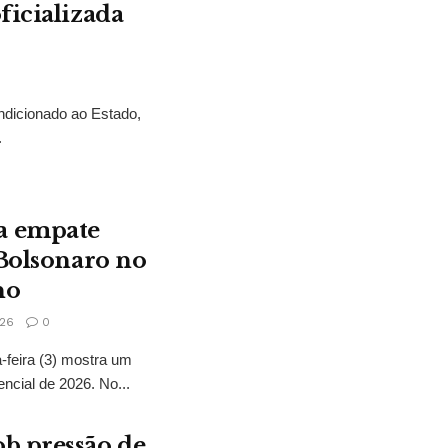
ficializada
ndicionado ao Estado,
.
a empate
 Bolsonaro no
no
26
0
feira (3) mostra um
encial de 2026. No...
b pressão de