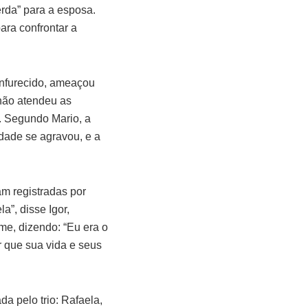
rda” para a esposa.
ara confrontar a
 enfurecido, ameaçou
não atendeu as
. Segundo Mario, a
idade se agravou, e a
am registradas por
”, disse Igor,
me, dizendo: “Eu era o
r que sua vida e seus
a pelo trio: Rafaela,