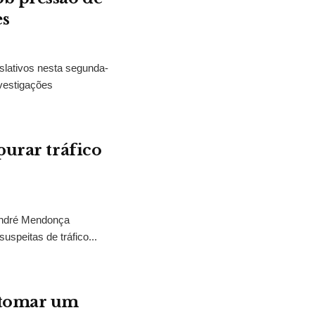
es
slativos nesta segunda-
vestigações
purar tráfico
 André Mendonça
uspeitas de tráfico...
“tomar um