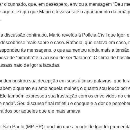
ar o cunhado, que, em desespero, enviou a mensagem “Deu me
sagem, exigiu que Mario o levasse até o apartamento da irmã p
.
 discussão continuou, Mario revelou à Polícia Civil que Igor,
descobrisse mais sobre o caso. Rafaela, que estava em casa, 
 respondeu às mensagens, o que aumentou ainda mais a tensão
sa de “piranha” e o acusou de ser “talarico”. O clima de hostil
ssassinato de Igor a facadas.
gor demonstrou sua decepção em suas últimas palavras, que for
abem o quanto eu amo aquela mulher, o quanto sou louco por ela
 Ele também expressou sua frustração com os envolvidos no cri
 nada”. Seu discurso final refletiu o choque e a dor de percebe
traídos por aqueles que ele mais amava.
e São Paulo (MP-SP) concluiu que a morte de Igor foi premeditad