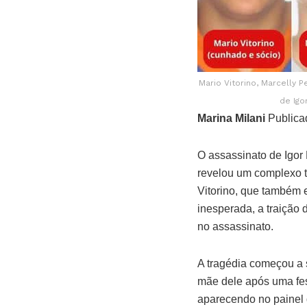
Mario Vitorino, Marcelly 
de Igo
Marina Milani
Publica
O assassinato de Igor 
revelou um complexo t
Vitorino, que também e
inesperada, a traição 
no assassinato.
A tragédia começou a 
mãe dele após uma fes
aparecendo no painel d