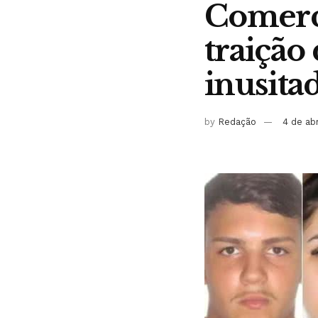
Comerci
traição
inusita
by
Redação
4 de ab