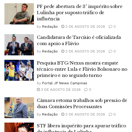
PF pede abertura de 3º inquérito sobre
Lulinha por suposto tráfico de
influência
by
Redação
3 DE AGOSTO DE 2026
0
Candidatura de Tarcísio é oficializada
com apoio a Flávio
by
Redação
3 DE AGOSTO DE 2026
0
Pesquisa BTG/Nexus mostra empate
técnico entre Lula e Flávio Bolsonaro no
primeiro e no segundo turno
by
Portal JP News Campinas
3 DE AGOSTO DE 2026
0
Câmara retoma trabalhos sob pressão de
duas Comissões Processantes
by
Redação
3 DE AGOSTO DE 2026
0
STF libera inquérito para apurar tráfico
de influência de Lulinha