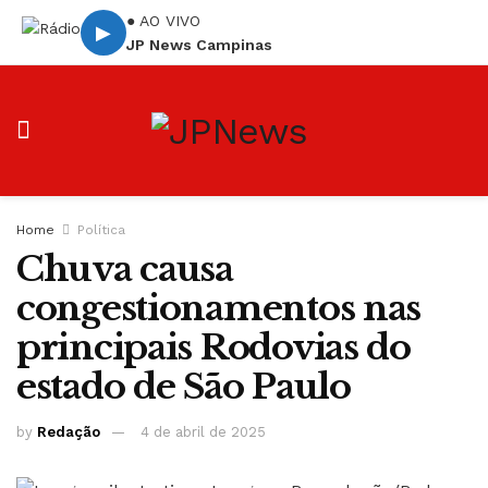
● AO VIVO
▶
JP News Campinas
Home
Política
Chuva causa
congestionamentos nas
principais Rodovias do
estado de São Paulo
by
Redação
4 de abril de 2025