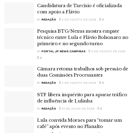
Candidatura de Tarcísio é oficializada
com apoio a Flávio
BY
REDAÇÃO
3 DE AGOSTO DE 2026
0
Pesquisa BTG/Nexus mostra empate
técnico entre Lula e Flávio Bolsonaro no
primeiro e no segundo turno
BY
PORTAL JP NEWS CAMPINAS
3 DE AGOSTO DE 2026
0
Câmara retoma trabalhos sob pressão de
duas Comissões Processantes
BY
REDAÇÃO
3 DE AGOSTO DE 2026
0
STF libera inquérito para apurar tráfico
de influência de Lulinha
BY
REDAÇÃO
31 DE JULHO DE 2026
0
Lula convida Moraes para “tomar um
café” após evento no Planalto