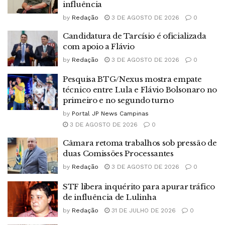
influência
by
Redação
3 DE AGOSTO DE 2026
0
Candidatura de Tarcísio é oficializada
com apoio a Flávio
by
Redação
3 DE AGOSTO DE 2026
0
Pesquisa BTG/Nexus mostra empate
técnico entre Lula e Flávio Bolsonaro no
primeiro e no segundo turno
by
Portal JP News Campinas
3 DE AGOSTO DE 2026
0
Câmara retoma trabalhos sob pressão de
duas Comissões Processantes
by
Redação
3 DE AGOSTO DE 2026
0
STF libera inquérito para apurar tráfico
de influência de Lulinha
by
Redação
31 DE JULHO DE 2026
0