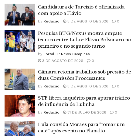
Candidatura de Tarcísio é oficializada
com apoio a Flávio
by
Redação
3 DE AGOSTO DE 2026
0
Pesquisa BTG/Nexus mostra empate
técnico entre Lula e Flávio Bolsonaro no
primeiro e no segundo turno
by
Portal JP News Campinas
3 DE AGOSTO DE 2026
0
Câmara retoma trabalhos sob pressão de
duas Comissões Processantes
by
Redação
3 DE AGOSTO DE 2026
0
STF libera inquérito para apurar tráfico
de influência de Lulinha
by
Redação
31 DE JULHO DE 2026
0
Lula convida Moraes para “tomar um
café” após evento no Planalto