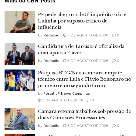
Mais da CBN
Posts
PF pede abertura de 3º inquérito sobre
Lulinha por suposto tráfico de
influência
by
Redação
3 DE AGOSTO DE 2026
0
Candidatura de Tarcísio é oficializada
com apoio a Flávio
by
Redação
3 DE AGOSTO DE 2026
0
Pesquisa BTG/Nexus mostra empate
técnico entre Lula e Flávio Bolsonaro no
primeiro e no segundo turno
by
Portal JP News Campinas
3 DE AGOSTO DE 2026
0
Câmara retoma trabalhos sob pressão de
duas Comissões Processantes
by
Redação
3 DE AGOSTO DE 2026
0