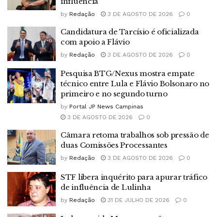
influência
by
Redação
3 DE AGOSTO DE 2026
0
Candidatura de Tarcísio é oficializada
com apoio a Flávio
by
Redação
3 DE AGOSTO DE 2026
0
Pesquisa BTG/Nexus mostra empate
técnico entre Lula e Flávio Bolsonaro no
primeiro e no segundo turno
by
Portal JP News Campinas
3 DE AGOSTO DE 2026
0
Câmara retoma trabalhos sob pressão de
duas Comissões Processantes
by
Redação
3 DE AGOSTO DE 2026
0
STF libera inquérito para apurar tráfico
de influência de Lulinha
by
Redação
31 DE JULHO DE 2026
0