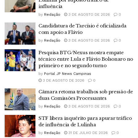
influência
by
Redação
3 DE AGOSTO DE 2026
0
Candidatura de Tarcísio é oficializada
com apoio a Flávio
by
Redação
3 DE AGOSTO DE 2026
0
Pesquisa BTG/Nexus mostra empate
técnico entre Lula e Flávio Bolsonaro no
primeiro e no segundo turno
by
Portal JP News Campinas
3 DE AGOSTO DE 2026
0
Câmara retoma trabalhos sob pressão de
duas Comissões Processantes
by
Redação
3 DE AGOSTO DE 2026
0
STF libera inquérito para apurar tráfico
de influência de Lulinha
by
Redação
31 DE JULHO DE 2026
0