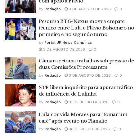
com apoio a Flávio
by
Redação
3 DE AGOSTO DE 2026
0
Pesquisa BTG/Nexus mostra empate
técnico entre Lula e Flávio Bolsonaro no
primeiro e no segundo turno
by
Portal JP News Campinas
3 DE AGOSTO DE 2026
0
Câmara retoma trabalhos sob pressão de
duas Comissões Processantes
by
Redação
3 DE AGOSTO DE 2026
0
STF libera inquérito para apurar tráfico
de influência de Lulinha
by
Redação
31 DE JULHO DE 2026
0
Lula convida Moraes para “tomar um
café” após evento no Planalto
by
Redação
30 DE JULHO DE 2026
0