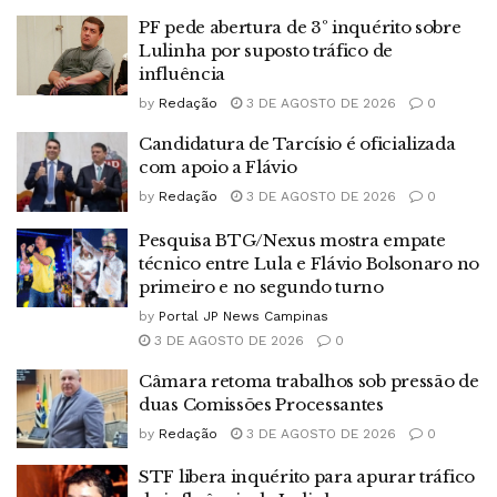
PF pede abertura de 3º inquérito sobre
Lulinha por suposto tráfico de
influência
by
Redação
3 DE AGOSTO DE 2026
0
Candidatura de Tarcísio é oficializada
com apoio a Flávio
by
Redação
3 DE AGOSTO DE 2026
0
Pesquisa BTG/Nexus mostra empate
técnico entre Lula e Flávio Bolsonaro no
primeiro e no segundo turno
by
Portal JP News Campinas
3 DE AGOSTO DE 2026
0
Câmara retoma trabalhos sob pressão de
duas Comissões Processantes
by
Redação
3 DE AGOSTO DE 2026
0
STF libera inquérito para apurar tráfico