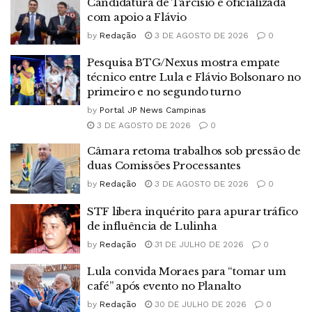
Candidatura de Tarcísio é oficializada
com apoio a Flávio
by
Redação
3 DE AGOSTO DE 2026
0
Pesquisa BTG/Nexus mostra empate
técnico entre Lula e Flávio Bolsonaro no
primeiro e no segundo turno
by
Portal JP News Campinas
3 DE AGOSTO DE 2026
0
Câmara retoma trabalhos sob pressão de
duas Comissões Processantes
by
Redação
3 DE AGOSTO DE 2026
0
STF libera inquérito para apurar tráfico
de influência de Lulinha
by
Redação
31 DE JULHO DE 2026
0
Lula convida Moraes para “tomar um
café” após evento no Planalto
by
Redação
30 DE JULHO DE 2026
0