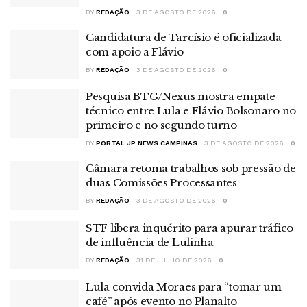
BY
REDAÇÃO
3 DE AGOSTO DE 2026
0
Candidatura de Tarcísio é oficializada
com apoio a Flávio
BY
REDAÇÃO
3 DE AGOSTO DE 2026
0
Pesquisa BTG/Nexus mostra empate
técnico entre Lula e Flávio Bolsonaro no
primeiro e no segundo turno
BY
PORTAL JP NEWS CAMPINAS
3 DE AGOSTO DE 2026
0
Câmara retoma trabalhos sob pressão de
duas Comissões Processantes
BY
REDAÇÃO
3 DE AGOSTO DE 2026
0
STF libera inquérito para apurar tráfico
de influência de Lulinha
BY
REDAÇÃO
31 DE JULHO DE 2026
0
Lula convida Moraes para “tomar um
café” após evento no Planalto