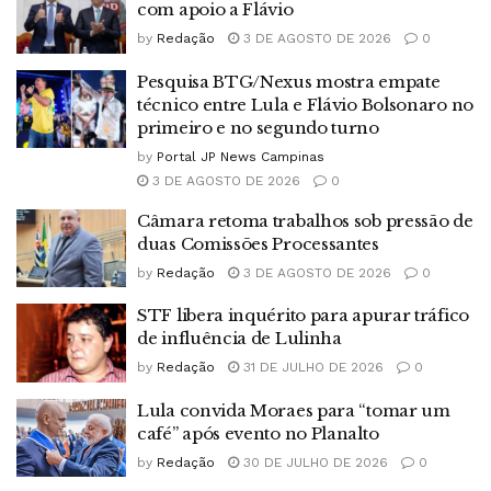
com apoio a Flávio
by
Redação
3 DE AGOSTO DE 2026
0
Pesquisa BTG/Nexus mostra empate
técnico entre Lula e Flávio Bolsonaro no
primeiro e no segundo turno
by
Portal JP News Campinas
3 DE AGOSTO DE 2026
0
Câmara retoma trabalhos sob pressão de
duas Comissões Processantes
by
Redação
3 DE AGOSTO DE 2026
0
STF libera inquérito para apurar tráfico
de influência de Lulinha
by
Redação
31 DE JULHO DE 2026
0
Lula convida Moraes para “tomar um
café” após evento no Planalto
by
Redação
30 DE JULHO DE 2026
0