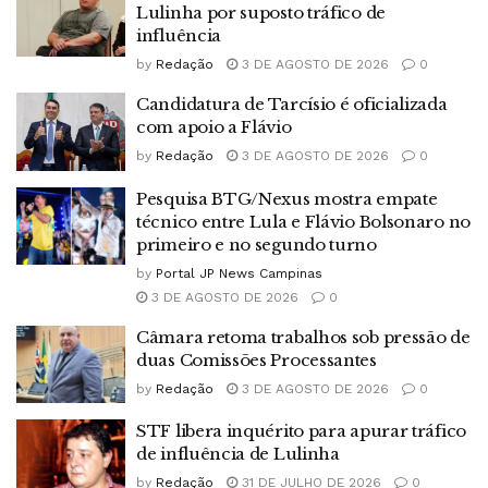
Lulinha por suposto tráfico de
influência
by
Redação
3 DE AGOSTO DE 2026
0
Candidatura de Tarcísio é oficializada
com apoio a Flávio
by
Redação
3 DE AGOSTO DE 2026
0
Pesquisa BTG/Nexus mostra empate
técnico entre Lula e Flávio Bolsonaro no
primeiro e no segundo turno
by
Portal JP News Campinas
3 DE AGOSTO DE 2026
0
Câmara retoma trabalhos sob pressão de
duas Comissões Processantes
by
Redação
3 DE AGOSTO DE 2026
0
STF libera inquérito para apurar tráfico
de influência de Lulinha
by
Redação
31 DE JULHO DE 2026
0