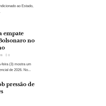
ndicionado ao Estado,
.
a empate
 Bolsonaro no
no
26
0
feira (3) mostra um
encial de 2026. No...
b pressão de
es