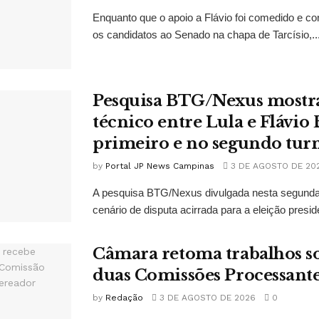
Enquanto que o apoio a Flávio foi comedido e co
os candidatos ao Senado na chapa de Tarcísio,..
Pesquisa BTG/Nexus mostr
técnico entre Lula e Flávio
primeiro e no segundo tur
by
Portal JP News Campinas
3 DE AGOSTO DE 20
A pesquisa BTG/Nexus divulgada nesta segunda-
cenário de disputa acirrada para a eleição presid
Câmara retoma trabalhos so
duas Comissões Processant
by
Redação
3 DE AGOSTO DE 2026
0