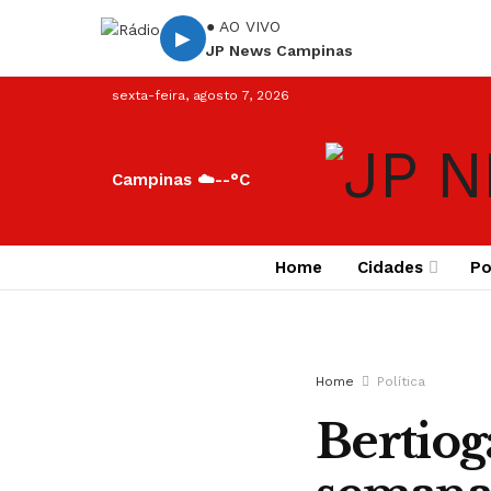
● AO VIVO
▶
JP News Campinas
sexta-feira, agosto 7, 2026
Campinas ☁️
--°C
Home
Cidades
Po
Home
Política
Bertio