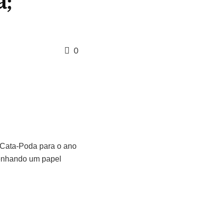
a;
0
e Cata-Poda para o ano
penhando um papel