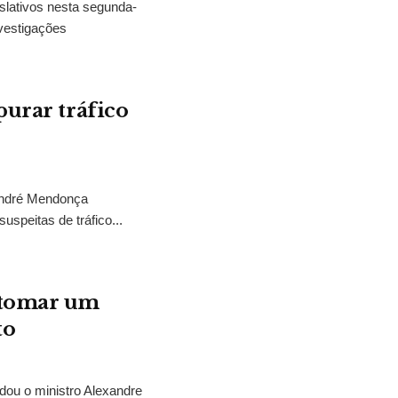
slativos nesta segunda-
vestigações
purar tráfico
 André Mendonça
uspeitas de tráfico...
“tomar um
to
idou o ministro Alexandre