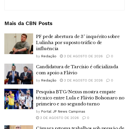
Mais da CBN
Posts
PF pede abertura de 3º inquérito sobre
Lulinha por suposto tráfico de
influência
by
Redação
3 DE AGOSTO DE 2026
0
Candidatura de Tarcísio é oficializada
com apoio a Flávio
by
Redação
3 DE AGOSTO DE 2026
0
Pesquisa BTG/Nexus mostra empate
técnico entre Lula e Flávio Bolsonaro no
primeiro e no segundo turno
by
Portal JP News Campinas
3 DE AGOSTO DE 2026
0
Câmara retoma trabalhos sob pressão de