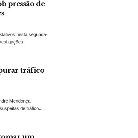
b pressão de
es
slativos nesta segunda-
vestigações
purar tráfico
 André Mendonça
uspeitas de tráfico...
“tomar um