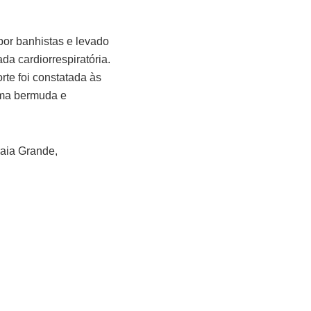
por banhistas e levado
a cardiorrespiratória.
rte foi constatada às
uma bermuda e
raia Grande,