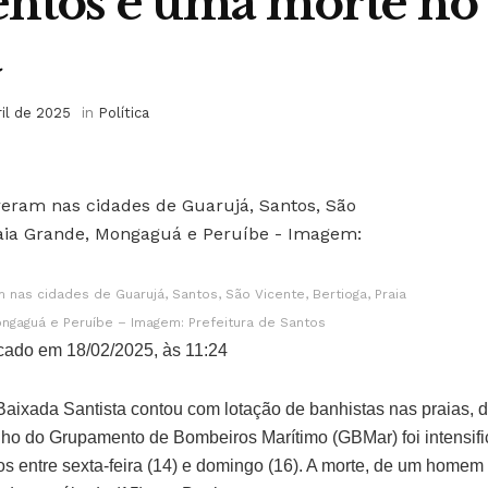
ntos e uma morte no 
a
ril de 2025
in
Política
nas cidades de Guarujá, Santos, São Vicente, Bertioga, Praia
ngaguá e Peruíbe – Imagem: Prefeitura de Santos
cado em 18/02/2025, às 11:24
aixada Santista contou com lotação de banhistas nas praias, de
lho do Grupamento de Bombeiros Marítimo (GBMar) foi intensifi
os entre sexta-feira (14) e domingo (16). A morte, de um homem