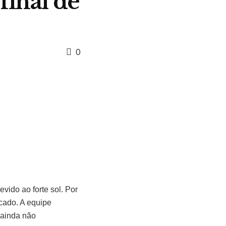
final de
0
vido ao forte sol. Por
cado. A equipe
 ainda não