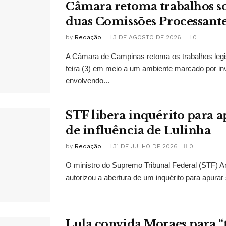
Câmara retoma trabalhos so
duas Comissões Processant
by
Redação
3 DE AGOSTO DE 2026
0
A Câmara de Campinas retoma os trabalhos legi
feira (3) em meio a um ambiente marcado por in
envolvendo...
STF libera inquérito para a
de influência de Lulinha
by
Redação
31 DE JULHO DE 2026
0
O ministro do Supremo Tribunal Federal (STF)
autorizou a abertura de um inquérito para apurar s
Lula convida Moraes para 