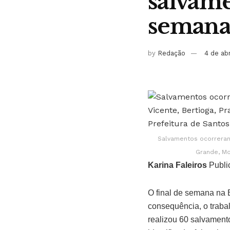
salvame
seman
by
Redação
4 de ab
Salvamentos ocorreram 
Grande, Mo
Karina Faleiros
Publi
O final de semana na B
consequência, o traba
realizou 60 salvament