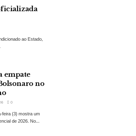
ficializada
ndicionado ao Estado,
.
a empate
 Bolsonaro no
no
26
0
feira (3) mostra um
encial de 2026. No...