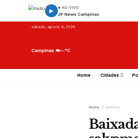
● AO VIVO
▶
JP News Campinas
sábado, agosto 8, 2026
Campinas ☁️
--°C
Home
Cidades
Po
Home
Política
Baixada