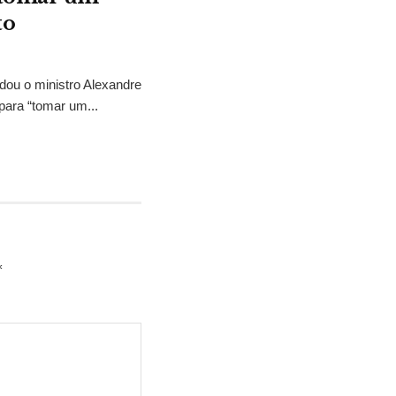
to
idou o ministro Alexandre
para “tomar um...
*