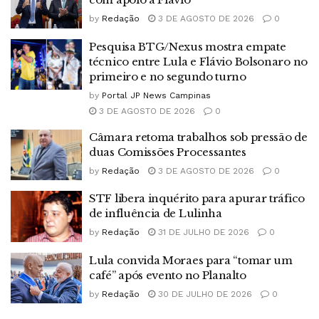
by
Redação
3 DE AGOSTO DE 2026
0
Pesquisa BTG/Nexus mostra empate
técnico entre Lula e Flávio Bolsonaro no
primeiro e no segundo turno
by
Portal JP News Campinas
3 DE AGOSTO DE 2026
0
Câmara retoma trabalhos sob pressão de
duas Comissões Processantes
by
Redação
3 DE AGOSTO DE 2026
0
STF libera inquérito para apurar tráfico
de influência de Lulinha
by
Redação
31 DE JULHO DE 2026
0
Lula convida Moraes para “tomar um
café” após evento no Planalto
by
Redação
30 DE JULHO DE 2026
0