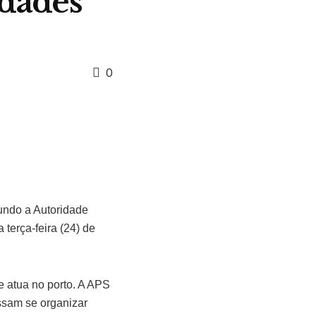
idades
0
gundo a Autoridade
 terça-feira (24) de
 atua no porto. A APS
ssam se organizar