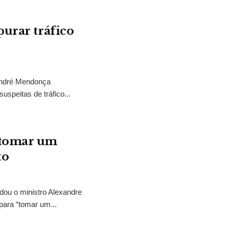
purar tráfico
 André Mendonça
uspeitas de tráfico...
“tomar um
to
idou o ministro Alexandre
para “tomar um...