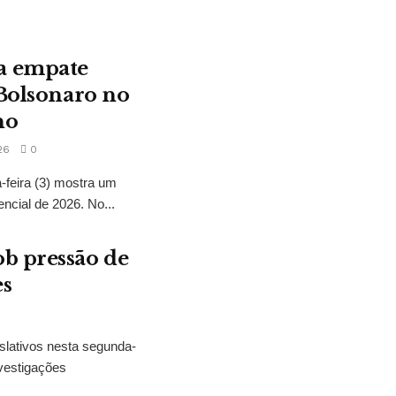
a empate
 Bolsonaro no
no
26
0
feira (3) mostra um
encial de 2026. No...
b pressão de
es
slativos nesta segunda-
vestigações