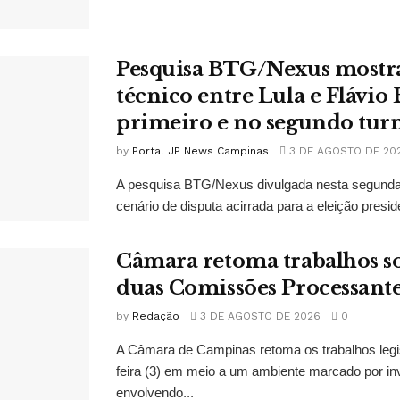
Pesquisa BTG/Nexus mostr
técnico entre Lula e Flávio
primeiro e no segundo tur
by
Portal JP News Campinas
3 DE AGOSTO DE 20
A pesquisa BTG/Nexus divulgada nesta segunda-
cenário de disputa acirrada para a eleição presid
Câmara retoma trabalhos so
duas Comissões Processant
by
Redação
3 DE AGOSTO DE 2026
0
A Câmara de Campinas retoma os trabalhos legi
feira (3) em meio a um ambiente marcado por in
envolvendo...