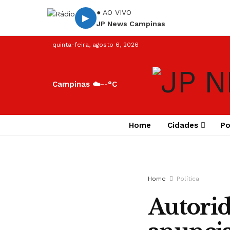
● AO VIVO
▶
JP News Campinas
quinta-feira, agosto 6, 2026
Campinas ☁️
--°C
Home
Cidades
Po
Home
Política
Autorid