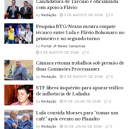
Candidatura de Tarcísio é oficializada
com apoio a Flávio
by
Redação
3 DE AGOSTO DE 2026
0
Pesquisa BTG/Nexus mostra empate
técnico entre Lula e Flávio Bolsonaro no
primeiro e no segundo turno
by
Portal JP News Campinas
3 DE AGOSTO DE 2026
0
Câmara retoma trabalhos sob pressão de
duas Comissões Processantes
by
Redação
3 DE AGOSTO DE 2026
0
STF libera inquérito para apurar tráfico
de influência de Lulinha
by
Redação
31 DE JULHO DE 2026
0
Lula convida Moraes para “tomar um
café” após evento no Planalto
by
Redação
30 DE JULHO DE 2026
0