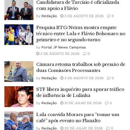
Candidatura de Tarcísio é oficializada
com apoio a Flávio
by
Redação
3 DE AGOSTO DE 2026
0
Pesquisa BTG/Nexus mostra empate
técnico entre Lula e Flávio Bolsonaro no
primeiro e no segundo turno
by
Portal JP News Campinas
3 DE AGOSTO DE 2026
0
Câmara retoma trabalhos sob pressão de
duas Comissões Processantes
by
Redação
3 DE AGOSTO DE 2026
0
STF libera inquérito para apurar tráfico
de influência de Lulinha
by
Redação
31 DE JULHO DE 2026
0
Lula convida Moraes para “tomar um
café” após evento no Planalto
by
Redação
30 DE JULHO DE 2026
0