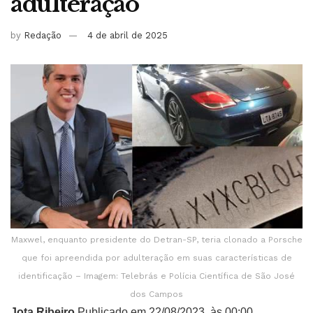
adulteração
by
Redação
4 de abril de 2025
Maxwel, enquanto presidente do Detran-SP, teria clonado a Porsche
que foi apreendida por adulteração em suas características de
identificação – Imagem: Telebrás e Polícia Científica de São José
dos Campos
Jota Ribeiro
Publicado em 22/08/2023, às 00:00