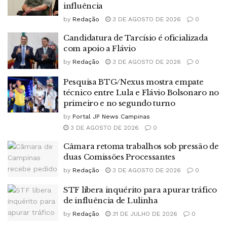
influência
by
Redação
3 DE AGOSTO DE 2026
0
Candidatura de Tarcísio é oficializada
com apoio a Flávio
by
Redação
3 DE AGOSTO DE 2026
0
Pesquisa BTG/Nexus mostra empate
técnico entre Lula e Flávio Bolsonaro no
primeiro e no segundo turno
by
Portal JP News Campinas
3 DE AGOSTO DE 2026
0
Câmara retoma trabalhos sob pressão de
duas Comissões Processantes
by
Redação
3 DE AGOSTO DE 2026
0
STF libera inquérito para apurar tráfico
de influência de Lulinha
by
Redação
31 DE JULHO DE 2026
0